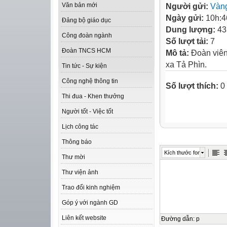
Văn bản mới
Người gửi:
Vàng
Ngày gửi:
10h:4
Đảng bộ giáo dục
Dung lượng:
43
Công đoàn ngành
Số lượt tải:
7
Đoàn TNCS HCM
Mô tả:
Đoàn viên
xa Tả Phìn.
Tin tức - Sự kiện
Công nghệ thông tin
Số lượt thích:
0
Thi đua - Khen thưởng
Người tốt - Việc tốt
Lịch công tác
Thông báo
Kích thước font
Thư mời
Thư viện ảnh
Trao đổi kinh nghiệm
Góp ý với ngành GD
Liên kết website
Đường dẫn
:
p