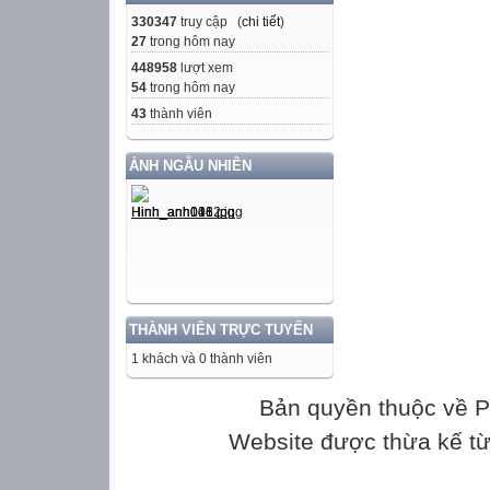
330347
truy cập (
chi tiết
)
27
trong hôm nay
448958
lượt xem
54
trong hôm nay
43
thành viên
ẢNH NGẪU NHIÊN
THÀNH VIÊN TRỰC TUYẾN
1 khách và 0 thành viên
Bản quyền thuộc về
Website được thừa kế t