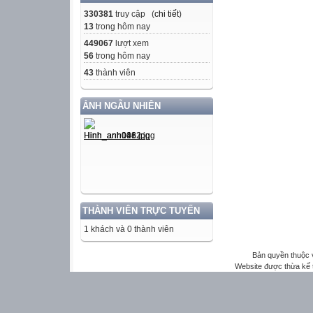
330381
truy cập (
chi tiết
)
13
trong hôm nay
449067
lượt xem
56
trong hôm nay
43
thành viên
ẢNH NGẪU NHIÊN
THÀNH VIÊN TRỰC TUYẾN
1 khách và 0 thành viên
Bản quyền thuộc
Website được thừa kế