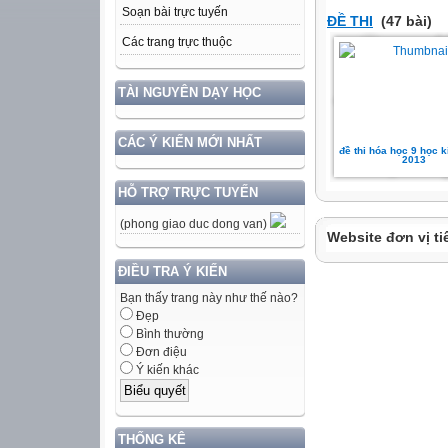
Soạn bài trực tuyến
ĐỀ THI
(47 bài)
Các trang trực thuộc
TÀI NGUYÊN DẠY HỌC
CÁC Ý KIẾN MỚI NHẤT
đề thi hóa học 9 học ki
2013
HỖ TRỢ TRỰC TUYẾN
(phong giao duc dong van)
Website đơn vị ti
ĐIỀU TRA Ý KIẾN
Bạn thấy trang này như thế nào?
Đẹp
Bình thường
Đơn điệu
Ý kiến khác
THỐNG KÊ