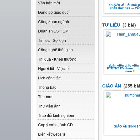
Văn bản mới
chuyên đề đổi mới 
pháp dạy học ... vă
Đảng bộ giáo dục
Công đoàn ngành
TƯ LIỆU
(3 bài)
Đoàn TNCS HCM
Tin tức - Sự kiện
Công nghệ thông tin
Thi đua - Khen thưởng
đoàn viên giáo viên
PTDTNT ĐV tham ... tr
Người tốt - Việc tốt
niên t
Lịch công tác
GIÁO ÁN
(255 bài
Thông báo
Thư mời
Thư viện ảnh
Trao đổi kinh nghiệm
Góp ý với ngành GD
GIÁO ÁN SINH 8 
Liên kết website